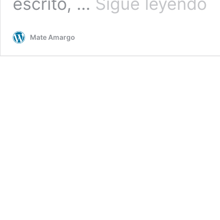
escrito, …
Sigue leyendo
un
Uru
–
Mate Amargo
Seg
part