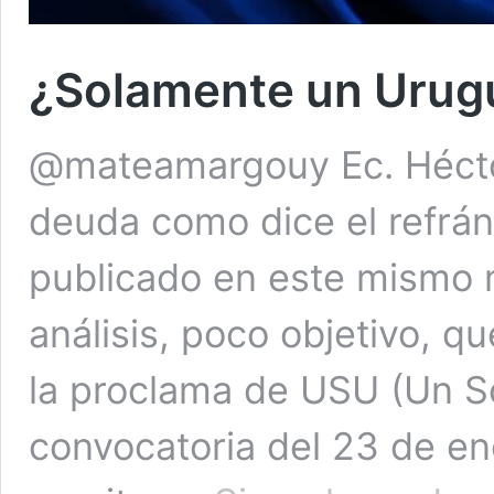
¿Solamente un Urug
@mateamargouy Ec. Hécto
deuda como dice el refrán 
publicado en este mismo m
análisis, poco objetivo, q
la proclama de USU (Un S
convocatoria del 23 de e
¿So