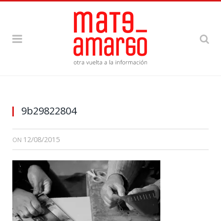
9b29822804
12/08/2015
ON