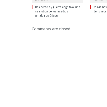
06/08/2026
06/08/20
Democracia y guerra cognitiva: una
Bolivia ho
semiótica de los asedios
de tu veci
antidemocráticos
Comments are closed.