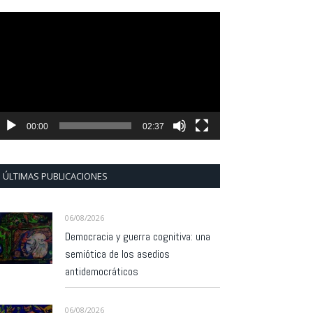
eproductor
e
ídeo
00:00
02:37
ÚLTIMAS PUBLICACIONES
06/08/2026
Democracia y guerra cognitiva: una
semiótica de los asedios
antidemocráticos
06/08/2026