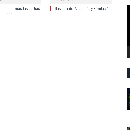
26
05/08/2026
R
y: Cuando veas las barbas
Blas Infante: Andalucía y Revolución.
no arder…
d
v