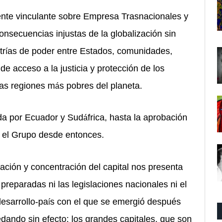
nte vinculante sobre Empresa Trasnacionales y
secuencias injustas de la globalización sin
tr
as de poder entre Estados, comunidades,
í
de acceso a la justicia y protección de los
as regiones m
s pobres del planeta.
á
ada por Ecuador y Sud
frica, hasta la aprobación
á
e el Grupo desde entonces.
ación y concentración del capital nos presenta
 preparadas ni las legislaciones nacionales ni el
esarrollo-pa
s con el que se emergió despu
é
s
í
dando sin efecto: los grandes capitales, que son