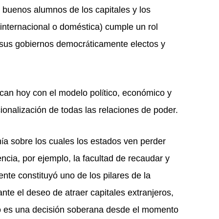
r buenos alumnos de los capitales y los
internacional o dom
é
stica) cumple un rol
 sus gobiernos democr
ticamente electos y
á
can hoy con el modelo pol
tico, econ
ómico y
í
cionalización de todas las relaciones de poder.
m
a sobre los cuales los estados ven perder
í
cia, por ejemplo, la facultad de recaudar y
ente constituyó uno de los pilares de la
ante el deseo de atraer capitales extranjeros,
no es una decisión soberana desde el momento