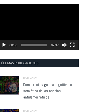
eproductor
e
ídeo
00:00
02:37
ÚLTIMAS PUBLICACIONES
06/08/2026
Democracia y guerra cognitiva: una
semiótica de los asedios
antidemocráticos
06/08/2026