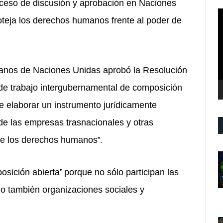
ceso de discusión y aprobación en Naciones
R
oteja los derechos humanos frente al poder de
d
v
anos de Naciones Unidas aprobó
la Resoluci
ón
de trabajo intergubernamental de composición
e elaborar un instrumento jur
dicamente
í
 de las empresas trasnacionales y otras
 de los derechos humanos
”.
osición abierta
porque no sólo participan las
”
no tambi
é
n organizaciones sociales y