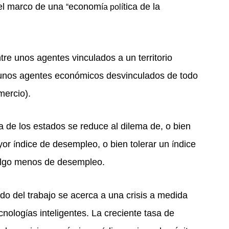
 el marco de una
econom
tica de la
“
ía polí
re unos agentes vinculados a un territorio
y unos agentes económicos desvinculados de todo
omercio).
de los estados se reduce al dilema de, o bien
ayor
ndice de desempleo, o bien tolerar un
ndice
í
í
algo menos de desempleo.
o del trabajo se acerca a una crisis a medida
ecnolog
as inteligentes. La creciente tasa de
í