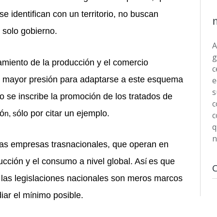
e identifican con un territorio, no buscan
n solo gobierno.
A
g
amiento de la producción y el comercio
c
z mayor presión para adaptarse a este esquema
e
s
o se inscribe la promoción de los tratados de
c
ió
ólo por citar un ejemplo.
n, s
c
q
n
as empresas trasnacionales, que operan en
ucción y el consumo a nivel global. As
es que
í
 y las legislaciones nacionales son meros marcos
diar el m
nimo posible.
í