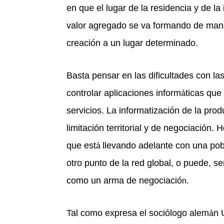
en que el lugar de la residencia y de la
valor agregado se va formando de maner
creación a un lugar determinado.
Basta pensar en las dificultades con 
controlar aplicaciones inform
ticas que
á
servicios. La informatización de la prod
limitación territorial y de negociación. 
que est
llevando adelante con una pob
á
otro punto de la red global, o puede, 
como un arma de negociació
n.
Tal como expresa el soció
logo alem
n 
á