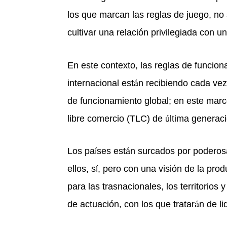
los que marcan las reglas de juego, no s
cultivar una relación privilegiada con u
En este contexto, las reglas de funcion
internacional est
n recibiendo cada ve
á
de funcionamiento global; en este marc
libre comercio (TLC) de
ltima generac
ú
Los pa
ses est
n surcados por poderos
í
á
ellos, s
, pero con una visión de la prod
í
para las trasnacionales, los territorios
de actuación, con los que tratar
n de li
á