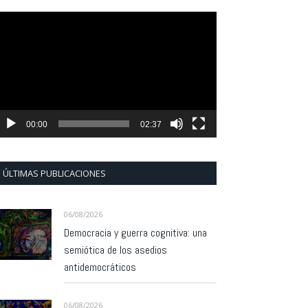
eproductor
e
ídeo
00:00
02:37
ÚLTIMAS PUBLICACIONES
06/08/2026
Democracia y guerra cognitiva: una
semiótica de los asedios
antidemocráticos
06/08/2026