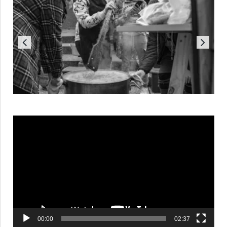
Reproductor
de
vídeo
00:00
02:37