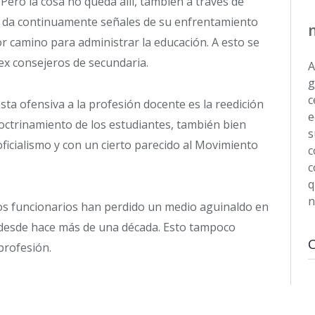
Pero la cosa no queda allí, también a través de
no da continuamente señales de su enfrentamiento
or camino para administrar la educación. A esto se
ex consejeros de secundaria.
A
g
c
ta ofensiva a la profesión docente es la reedición
e
adoctrinamiento de los estudiantes, también bien
s
ficialismo y con un cierto parecido al Movimiento
c
c
q
n
 los funcionarios han perdido un medio aguinaldo en
 desde hace más de una década. Esto tampoco
profesión.