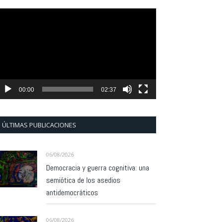
eproductor
e
ídeo
00:00
02:37
ÚLTIMAS PUBLICACIONES
06/08/2026
Democracia y guerra cognitiva: una
semiótica de los asedios
antidemocráticos
06/08/2026