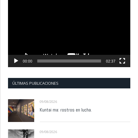
Reproductor
de
vídeo
00:00
02:37
ÚLTIMAS PUBLICACIONES
09/08/2026
Kuntai ma: rostros en lucha.
09/08/2026