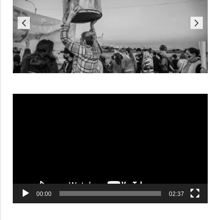
Reproductor
de
vídeo
00:00
02:37