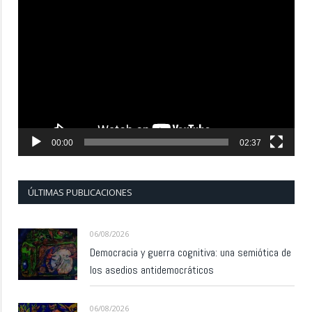
Reproductor
de
vídeo
00:00
02:37
ÚLTIMAS PUBLICACIONES
06/08/2026
Democracia y guerra cognitiva: una semiótica de
los asedios antidemocráticos
06/08/2026