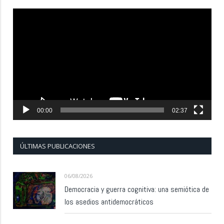
Reproductor
de
vídeo
00:00
02:37
ÚLTIMAS PUBLICACIONES
06/08/2026
Democracia y guerra cognitiva: una semiótica de
los asedios antidemocráticos