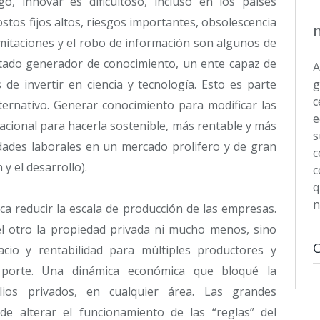
, innovar es dificultoso, incluso en los países
stos fijos altos, riesgos importantes, obsolescencia
imitaciones y el robo de información son algunos de
Estado generador de conocimiento, un ente capaz de
A
 de invertir en ciencia y tecnología. Esto es parte
g
c
ternativo. Generar conocimiento para modificar las
e
nacional para hacerla sostenible, más rentable y más
s
dades laborales en un mercado prolifero y de gran
c
 y el desarrollo).
c
q
n
ca reducir la escala de producción de las empresas.
el otro la propiedad privada ni mucho menos, sino
cio y rentabilidad para múltiples productores y
porte. Una dinámica económica que bloqué la
ios privados, en cualquier área. Las grandes
e alterar el funcionamiento de las “reglas” del