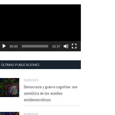
eproductor
e
ídeo
00:00
02:37
ÚLTIMAS PUBLICACIONES
06/08/2026
Democracia y guerra cognitiva: una
semiótica de los asedios
antidemocráticos
06/08/2026