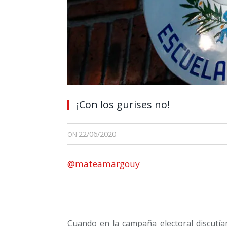
¡Con los gurises no!
22/06/2020
ON
@mateamargouy
Cuando en la campaña electoral discutía