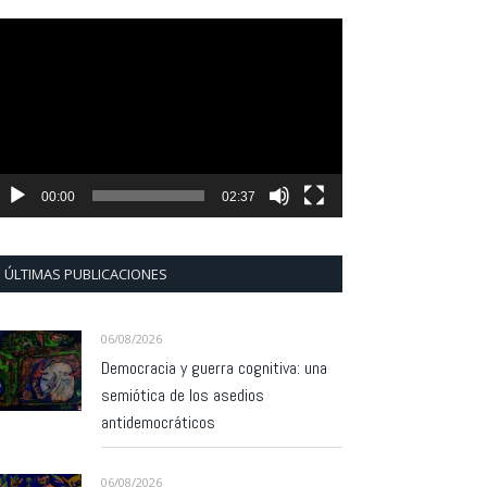
eproductor
e
ídeo
00:00
02:37
ÚLTIMAS PUBLICACIONES
06/08/2026
Democracia y guerra cognitiva: una
semiótica de los asedios
antidemocráticos
06/08/2026