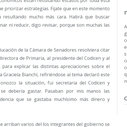
económicos están resultando escasos por toda esta
e priorizar estrategias. Fijate que en este momento
tá resultando mucho más cara. Habrá que buscar
nar ni reducir, digo revisar, porque son muchas las
A
g
c
e
ucación de la Cámara de Senadores resolviera citar
s
directora de Primaria, al presidente del Codicen y al
c
 para explicar las distintas apreciaciones sobre el
c
q
 Graciela Bianchi, refiriéndose al tema declaró este
n
nozco la situación, fui secretaria del Codicen y
 se debería gastar. Pasaban por mis manos las
idencia que se gastaba muchísimo más dinero y
e arriban varios del los integrantes del gobierno se