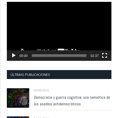
Reproductor
de
vídeo
00:00
02:37
ÚLTIMAS PUBLICACIONES
06/08/2026
Democracia y guerra cognitiva: una semiótica de
los asedios antidemocráticos