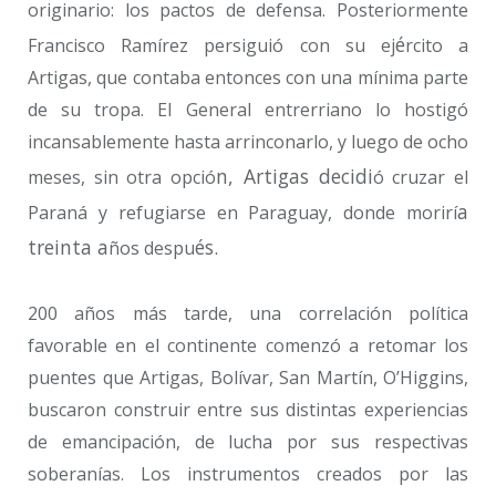
originario: los pactos de defensa. Posteriormente
é
Francisco Ramírez persiguió con su ej
rcito a
Artigas, que contaba entonces con una mínima parte
de su tropa. El General entrerriano lo hostigó
incansablemente hasta arrinconarlo, y luego de ocho
n, Artigas decidi
meses, sin otra opció
ó cruzar el
a
Paraná y refugiarse en Paraguay, donde morirí
treinta a
é
s.
ños despu
200 años más tarde, una correlación política
favorable en el continente comenzó a retomar los
puentes que Artigas, Bolívar, San Martín, O’Higgins,
buscaron construir entre sus distintas experiencias
de emancipación, de lucha por sus respectivas
soberanías. Los instrumentos creados por las