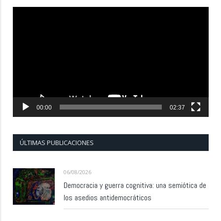
Reproductor
de
vídeo
00:00
02:37
ÚLTIMAS PUBLICACIONES
06/08/2026
Democracia y guerra cognitiva: una semiótica de
los asedios antidemocráticos