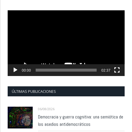
Reproductor
de
vídeo
00:00
02:37
ÚLTIMAS PUBLICACIONES
06/08/2026
Democracia y guerra cognitiva: una semiótica de
los asedios antidemocráticos