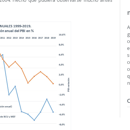
A
g
c
e
s
c
c
q
n