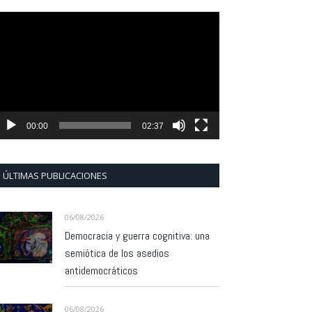
eproductor
e
ídeo
00:00
02:37
ÚLTIMAS PUBLICACIONES
06/08/2026
Democracia y guerra cognitiva: una
semiótica de los asedios
antidemocráticos
06/08/2026