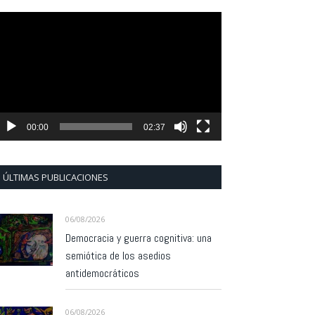
eproductor
e
ídeo
00:00
02:37
ÚLTIMAS PUBLICACIONES
06/08/2026
Democracia y guerra cognitiva: una
semiótica de los asedios
antidemocráticos
06/08/2026