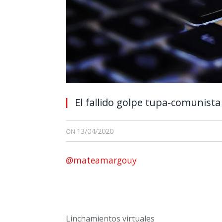
El fallido golpe tupa-comunista a
13/04/2020
ON
@mateamargouy
Linchamientos virtuales