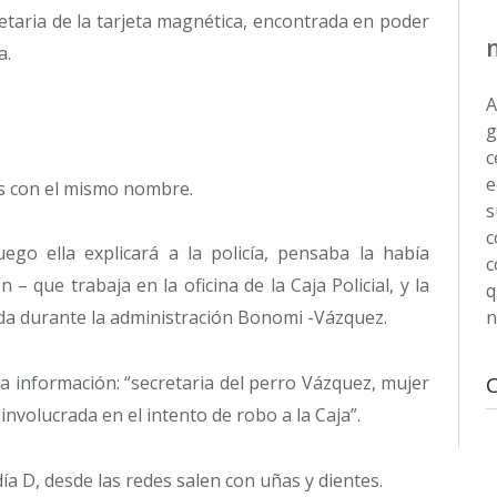
ietaria de la tarjeta magnética, encontrada en poder
a.
A
g
c
e
as con el mismo nombre.
s
c
uego ella explicará a la policía, pensaba la había
c
– que trabaja en la oficina de la Caja Policial, y la
q
ada durante la administración Bonomi -Vázquez.
n
a información: “secretaria del perro Vázquez, mujer
 involucrada en el intento de robo a la Caja”.
 D, desde las redes salen con uñas y dientes.