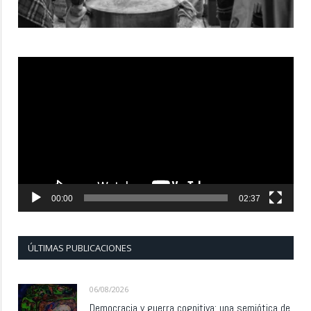
Reproductor
de
vídeo
00:00
02:37
ÚLTIMAS PUBLICACIONES
06/08/2026
Democracia y guerra cognitiva: una semiótica de