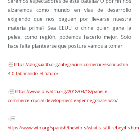
Seremos espectadores de esta batalla? O por fin nos
alzaremos como mundo en vías de desarrollo
exigiendo que nos paguen por llevarse nuestra
materia prima? Sea EEUU o china quien gane la
pelea, como región, podemos hacerlo mejor. Solo
hace falta plantearse que postura vamos a tomar.
i

https://blogs.iadb.org/integracion-comercio/es/industria-
4-0-fabricando-el-futuro/
ii

https://www.ip-watch.org/2018/04/18/panel-e-
commerce-crucial-development-eager-negotiate-wto/
iii

https://www.wto.org/spanish/thewto_s/whatis_s/tif_s/bey4_s.htm