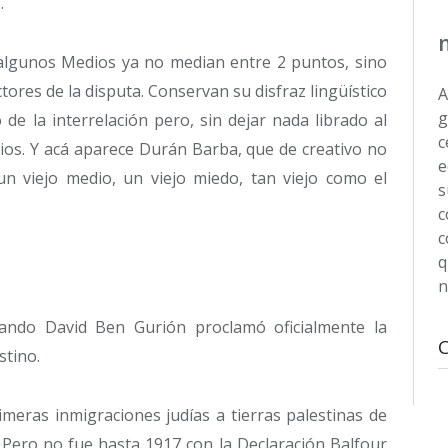
.
algunos Medios ya no median entre 2 puntos, sino
ores de la disputa. Conservan su disfraz lingüístico
A
g
e la interrelación pero, sin dejar nada librado al
c
ios. Y acá aparece Durán Barba, que de creativo no
e
n viejo medio, un viejo miedo, tan viejo como el
s
c
c
q
n
ndo David Ben Gurión proclamó oficialmente la
stino.
meras inmigraciones judías a tierras palestinas de
. Pero no fue hasta 1917 con la Declaración Balfour