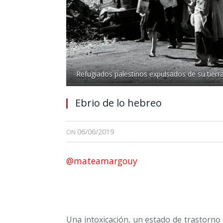
Refugiados palestinos expulsados de su tierra
Ebrio de lo hebreo
06/06/2019
ON
@mateamargouy
Una intoxicación, un estado de trastorno