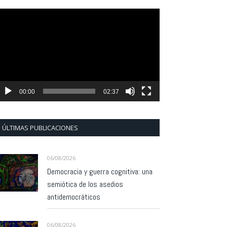
eproductor
e
ídeo
00:00
02:37
ÚLTIMAS PUBLICACIONES
06/08/2026
Democracia y guerra cognitiva: una
semiótica de los asedios
antidemocráticos
06/08/2026