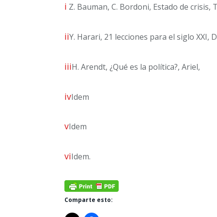
i
Z. Bauman, C. Bordoni, Estado de crisis, Ti
ii
Y. Harari, 21 lecciones para el siglo XXI, 
iii
H. Arendt, ¿Qué es la política?, Ariel,
iv
Idem
v
Idem
vi
Idem.
Comparte esto: