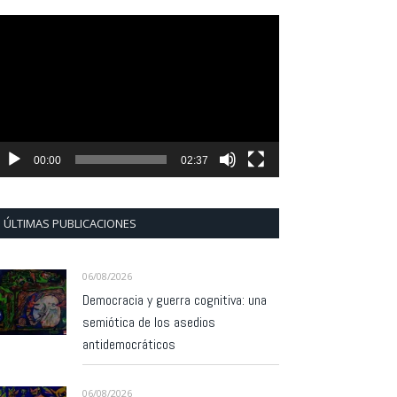
eproductor
e
ídeo
00:00
02:37
ÚLTIMAS PUBLICACIONES
06/08/2026
Democracia y guerra cognitiva: una
semiótica de los asedios
antidemocráticos
06/08/2026