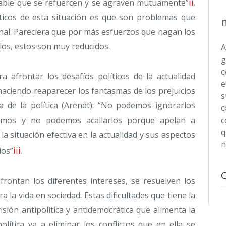
ii
bable que se refuercen y se agraven mutuamente”
.
ticos de esta situación es que son problemas que
onal. Pareciera que por más esfuerzos que hagan los
los, estos son muy reducidos.
A
g
c
a afrontar los desafíos políticos de la actualidad
e
 haciendo reaparecer los fantasmas de los prejuicios
s
a de la política (Arendt): “No podemos ignorarlos
c
mos y no podemos acallarlos porque apelan a
c
q
la situación efectiva en la actualidad y sus aspectos
n
iii
ios”
.
frontan los diferentes intereses, se resuelven los
a la vida en sociedad. Estas dificultades que tiene la
sión antipolítica y antidemocrática que alimenta la
ítica va a eliminar los conflictos que en ella se