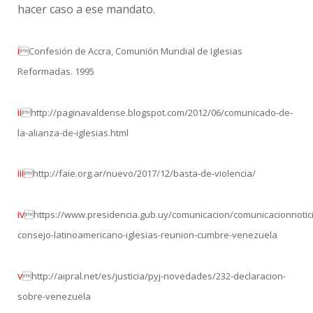
hacer caso a ese mandato.
i
Confesión de Accra, Comunión Mundial de Iglesias
Reformadas. 1995
ii
http://paginavaldense.blogspot.com/2012/06/comunicado-de-
la-alianza-de-iglesias.html
iii
http://faie.org.ar/nuevo/2017/12/basta-de-violencia/
iv
https://www.presidencia.gub.uy/comunicacion/comunicacionnotici
consejo-latinoamericano-iglesias-reunion-cumbre-venezuela
v
http://aipral.net/es/justicia/pyj-novedades/232-declaracion-
sobre-venezuela