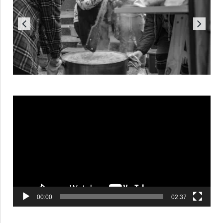
Reproductor
de
vídeo
00:00
02:37