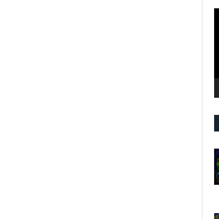
R
d
v