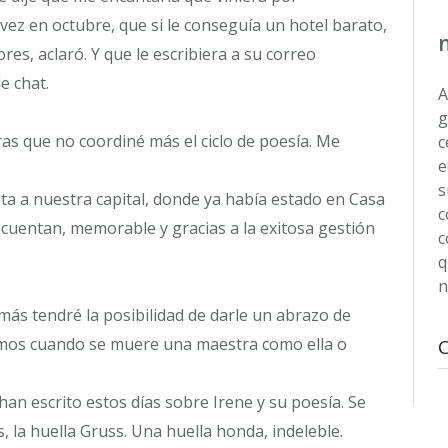
ez en octubre, que si le conseguía un hotel barato,
es, aclaró. Y que le escribiera a su correo
e chat.
A
g
s que no coordiné más el ciclo de poesía. Me
c
e
s
ita a nuestra capital, donde ya había estado en Casa
c
 cuentan, memorable y gracias a la exitosa gestión
c
q
n
más tendré la posibilidad de darle un abrazo de
emos cuando se muere una maestra como ella o
an escrito estos días sobre Irene y su poesía. Se
, la huella Gruss. Una huella honda, indeleble.