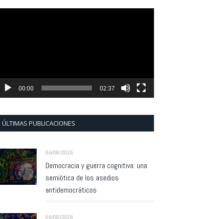
eproductor
e
ídeo
00:00
02:37
ÚLTIMAS PUBLICACIONES
06/08/2026
Democracia y guerra cognitiva: una
semiótica de los asedios
antidemocráticos
06/08/2026