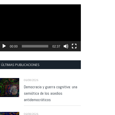
eproductor
e
ídeo
00:00
02:37
ÚLTIMAS PUBLICACIONES
06/08/2026
Democracia y guerra cognitiva: una
semiótica de los asedios
antidemocráticos
06/08/2026