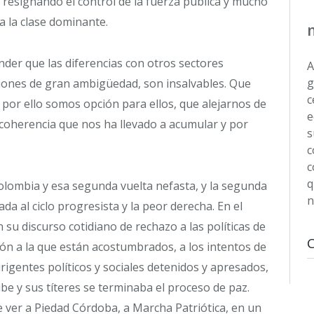
 resignando el control de la fuerza pública y mucho
 a la clase dominante.
der que las diferencias con otros sectores
A
g
cciones de gran ambigüedad, son insalvables. Que
c
 por ello somos opción para ellos, que alejarnos de
e
e coherencia que nos ha llevado a acumular y por
s
c
c
q
Colombia y esa segunda vuelta nefasta, y la segunda
n
da al ciclo progresista y la peor derecha. En el
 su discurso cotidiano de rechazo a las políticas de
ión a la que están acostumbrados, a los intentos de
irigentes políticos y sociales detenidos y apresados,
ibe y sus títeres se terminaba el proceso de paz.
 ver a Piedad Córdoba, a Marcha Patriótica, en un