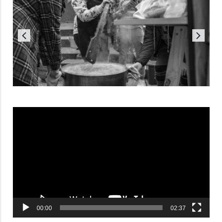
Reproductor
de
vídeo
00:00
02:37