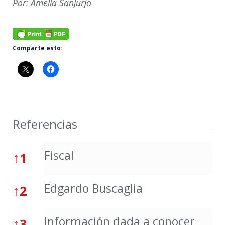
Por: Amelia Sanjurjo
Comparte esto:
Referencias
Referencias
Fiscal
↑
1
Edgardo Buscaglia
↑
2
Información dada a conocer
↑
3