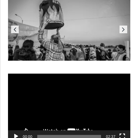
Reproductor
de
vídeo
00:00
02:37