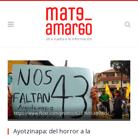
https://www.flickr.com/photos/62376953@N05/
Ayotzinapa: del horror a la