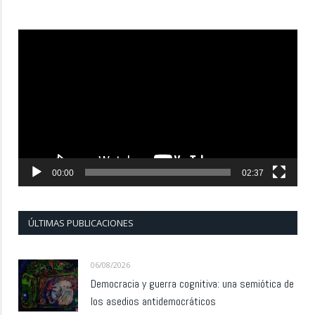
Reproductor
de
vídeo
00:00
02:37
ÚLTIMAS PUBLICACIONES
06/08/2026
Democracia y guerra cognitiva: una semiótica de
los asedios antidemocráticos