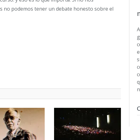
s no podemos tener un debate honesto sobre el
A
g
c
e
s
c
c
q
n