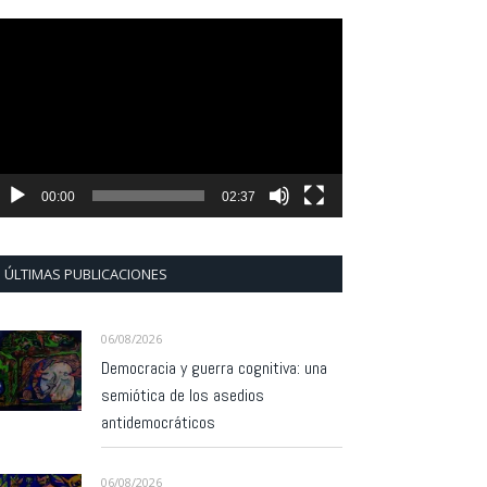
eproductor
e
ídeo
00:00
02:37
ÚLTIMAS PUBLICACIONES
06/08/2026
Democracia y guerra cognitiva: una
semiótica de los asedios
antidemocráticos
06/08/2026