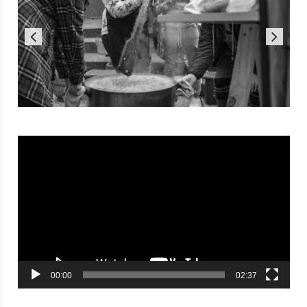
Reproductor
de
vídeo
00:00
02:37