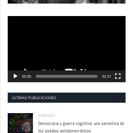
Reproductor
de
vídeo
00:00
02:37
ÚLTIMAS PUBLICACIONES
06/08/2026
Democracia y guerra cognitiva: una semiótica de
los asedios antidemocráticos