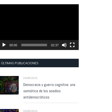
eproductor
e
ídeo
00:00
02:37
ÚLTIMAS PUBLICACIONES
06/08/2026
Democracia y guerra cognitiva: una
semiótica de los asedios
antidemocráticos
06/08/2026