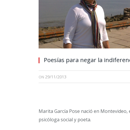
Poesías para negar la indiferen
29/11/2013
ON
Marita García Pose nació en Montevideo, e
psicóloga social y poeta.