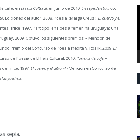
R
de café, en
El País Cultural
, en junio de 2010;
En sepia/en blanc
o,
d
to
, Ediciones del autor, 2008, Poesía. (Marga Creus);
El cuervo y el
v
ntes, Trilce, 1997. Participó en Poesía femenina uruguaya: Una
Uruguay, 2009. Obtuvo los siguientes premios: – Mención del
undo Premio del Concurso de Poesía Inédita V. Roslik, 2009,
En
urso de Poesía de El País Cultural, 2010,
Poemas de café.
–
de Trilce, 1997.
El cuervo y el albañil
.- Mención en Concurso de
.
e las piedras
as sepia.