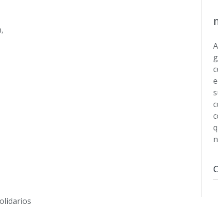
n,
A
g
c
e
s
c
c
q
n
olidarios