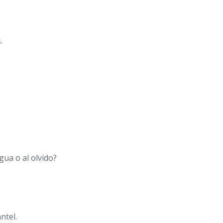
.
agua o al olvido?
ntel.