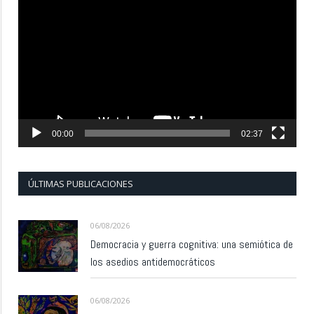
de
vídeo
00:00
02:37
ÚLTIMAS PUBLICACIONES
06/08/2026
Democracia y guerra cognitiva: una semiótica de
los asedios antidemocráticos
06/08/2026