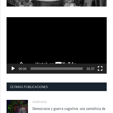
Reproductor
de
vídeo
00:00
02:37
ÚLTIMAS PUBLICACIONES
06/08/2026
Democracia y guerra cognitiva: una semiótica de