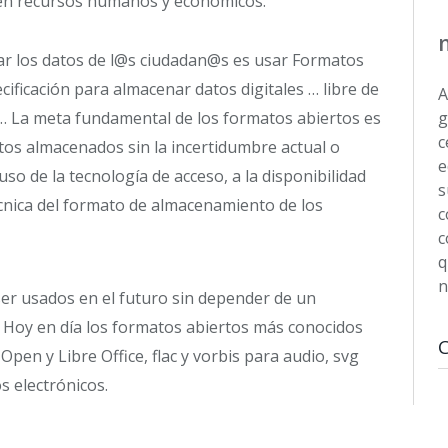
e en recursos humanos y económicos.
ar los datos de l@s ciudadan@s es usar Formatos
ificación para almacenar datos digitales … libre de
A
o… La meta fundamental de los formatos abiertos es
g
c
atos almacenados sin la incertidumbre actual o
e
so de la tecnología de acceso, a la disponibilidad
s
técnica del formato de almacenamiento de los
c
c
q
n
ser usados en el futuro sin depender de un
. Hoy en día los formatos abiertos más conocidos
Open y Libre Office, flac y vorbis para audio, svg
s electrónicos.