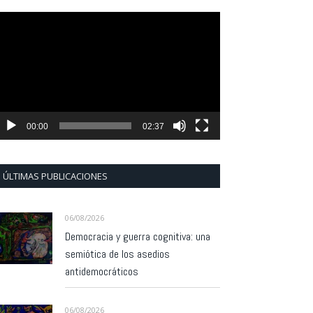
eproductor
e
ídeo
00:00
02:37
ÚLTIMAS PUBLICACIONES
06/08/2026
Democracia y guerra cognitiva: una
semiótica de los asedios
antidemocráticos
06/08/2026