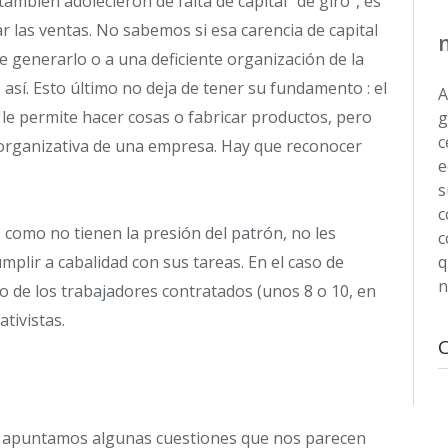
 también adolecieron de falta de capital “de giro”, es
r las ventas. No sabemos si esa carencia de capital
de generarlo o a una deficiente organización de la
así. Esto último no deja de tener su fundamento : el
A
e le permite hacer cosas o fabricar productos, pero
g
c
a organizativa de una empresa. Hay que reconocer
e
s
c
 como no tienen la presión del patrón, no les
c
cumplir a cabalidad con sus tareas. En el caso de
q
n
no de los trabajadores contratados (unos 8 o 10, en
tivistas.
d, apuntamos algunas cuestiones que nos parecen