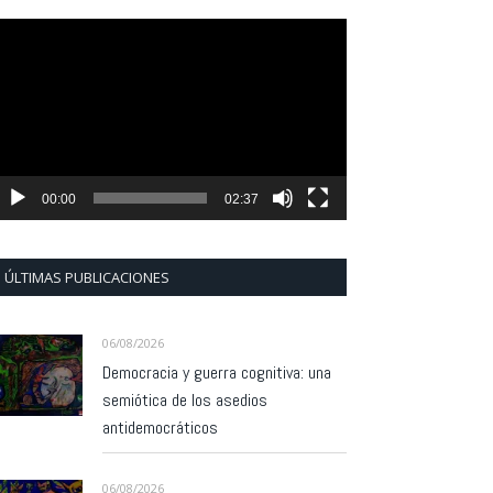
eproductor
e
ídeo
00:00
02:37
ÚLTIMAS PUBLICACIONES
06/08/2026
Democracia y guerra cognitiva: una
semiótica de los asedios
antidemocráticos
06/08/2026