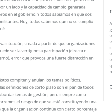
por un lado y la capacidad de cambio generada
eros en el gobierno. Y todos sabíamos en que dos
ilitantes. Hoy, todos sabemos que no se cumplió
A
ué.
g
c
e
va situación, creada a partir de que organizaciones
s
ede ser la vertiginosa participación (directa o
c
erno), error que provoca una fuerte distracción en
c
q
n
stos compiten y anulan los temas políticos,
as definiciones de corto plazo son el pan de todos
 abordar temas de gestión, pero siempre como
, corremos el riesgo de que se esté constituyendo una
 que la organización continúe con cierto porcentaje