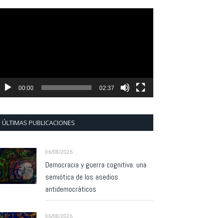
eproductor
e
ídeo
00:00
02:37
ÚLTIMAS PUBLICACIONES
06/08/2026
Democracia y guerra cognitiva: una
semiótica de los asedios
antidemocráticos
06/08/2026